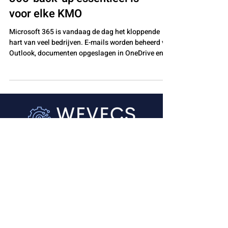
voor elke KMO
Microsoft 365 is vandaag de dag het kloppende
hart van veel bedrijven. E-mails worden beheerd via
Outlook, documenten opgeslagen in OneDrive en
SharePoint, en teams werken dagelijks samen in
Microsoft Teams. Omdat deze gegevens in de
cloud staan, denken veel ondernemers dat hun
data automatisch volledig beschermd is. Helaas is
dat een misverstand. Microsoft beschermt het
platform, niet jouw data Microsoft zorgt ervoor dat
Microsoft 365 applicaties beschikbaar blijven en
dat d
Duineneind 16 bus 1
2460 Kasterlee
014 22 35 05
info@wevecs.be
BE0634596269