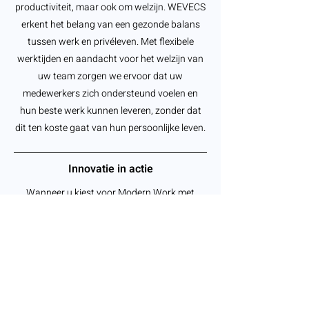
productiviteit, maar ook om welzijn. WEVECS
erkent het belang van een gezonde balans
tussen werk en privéleven. Met flexibele
werktijden en aandacht voor het welzijn van
uw team zorgen we ervoor dat uw
medewerkers zich ondersteund voelen en
hun beste werk kunnen leveren, zonder dat
dit ten koste gaat van hun persoonlijke leven.
Innovatie in actie
Wanneer u kiest voor Modern Work met
WEVECS, kiest u voor innovatie. Uw bedrijf
zal gedijen in een omgeving waar creativiteit
wordt aangemoedigd, nieuwe ideeën worden
omarmd en traditionele beperkingen worden
doorbroken. Dit is de toekomst van werk, en
we staan klaar om u te begeleiden bij elke